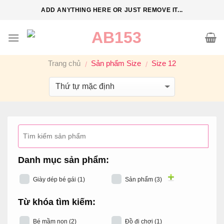
S
ADD ANYTHING HERE OR JUST REMOVE IT...
k
i
p
t
Trang chủ
Sản phẩm Size
Size 12
/
/
o
c
o
n
t
e
n
t
Danh mục sản phẩm:
Giày dép bé gái
(1)
Sản phẩm
(3)
Từ khóa tìm kiếm:
Bé mầm non
(2)
Đồ đi chơi
(1)