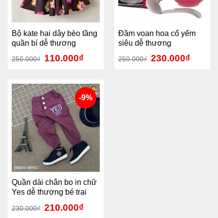
Bộ kate hai dây bèo tầng
Đầm voan hoa cổ yếm
quần bí dễ thương
siêu dễ thương
110.000
₫
230.000
₫
250.000
₫
250.000
₫
-9%
Quần dài chân bo in chữ
Yes dễ thương bé trai
210.000
₫
230.000
₫