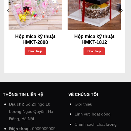
Hộp mica kỹ thuật
Hộp mica kỹ thuật
HMKT-2808
HMKT-1812
Đọc tiếp
Đọc tiếp
THÔNG TIN LIÊN HỆ
VỀ CHÚNG TÔI
Địa chỉ:
Số 29 ngõ 18
Giới thiệu
Lương Ngọc Quyến, Hà
Lĩnh vực hoạt động
Đông, Hà Nội
Chính sách chất lượng
Điện thoại:
0909009009 -