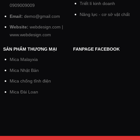
Triết lí kinh doanh
0909009009
Năng lực - cơ sở vật chất
Email:
demo@gmail.com
Website:
webdesign.com
|
www.webdesign.com
SẢN PHẨM THƯƠNG MẠI
FANPAGE FACEBOOK
Mica Malayxia
Mica Nhật Bản
Mica chống tĩnh điện
Mica Đài Loan