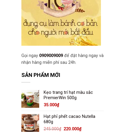
Gọi ngay
0909009009
để đặt hàng ngay và
nhận hàng miễn phí sau 24h.
SẢN PHẨM MỚI
Kẹo trang trí hạt màu sắc
PremierWin 500g
35.000
₫
Hạt phỉ phết cacao Nutella
680g
245.000
₫
220.000
₫