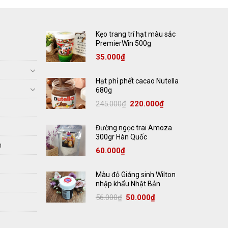
Kẹo trang trí hạt màu sắc
PremierWin 500g
35.000
₫
Hạt phỉ phết cacao Nutella
680g
245.000
₫
220.000
₫
Đường ngọc trai Amoza
300gr Hàn Quốc
h
60.000
₫
Màu đỏ Giáng sinh Wilton
nhập khẩu Nhật Bản
56.000
₫
50.000
₫