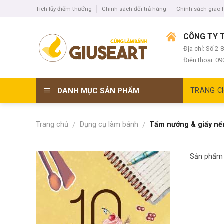
Skip
Tích lũy điểm thưởng
Chính sách đổi trả hàng
Chính sách giao
to
content
CÔNG TY 
Địa chỉ: Số 2
Điện thoại: 0
DANH MỤC SẢN PHẨM
TRANG C
Trang chủ
Dụng cụ làm bánh
Tấm nướng & giấy nế
/
/
Sản phẩm 