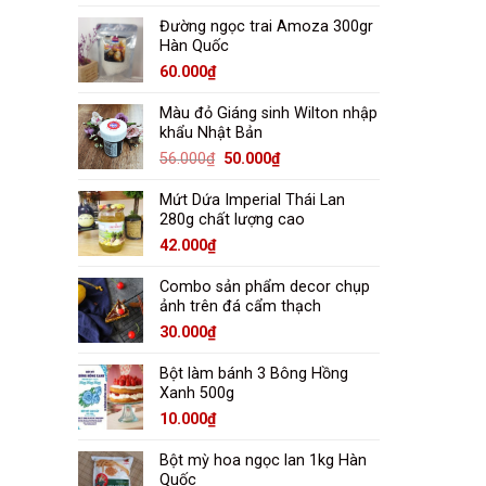
Đường ngọc trai Amoza 300gr
Hàn Quốc
60.000
₫
Màu đỏ Giáng sinh Wilton nhập
khẩu Nhật Bản
56.000
₫
50.000
₫
Mứt Dứa Imperial Thái Lan
280g chất lượng cao
42.000
₫
Combo sản phẩm decor chụp
ảnh trên đá cẩm thạch
30.000
₫
Bột làm bánh 3 Bông Hồng
Xanh 500g
10.000
₫
Bột mỳ hoa ngọc lan 1kg Hàn
Quốc