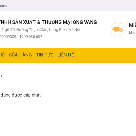
 hàng
TNHH SẢN XUẤT & THƯƠNG MẠI ONG VÀNG
MI
-8, Ngõ 70, Đường Thạch Cầu, Long Biên, Hà Nội
khu
909009009 - 1900.636.637
HỦ
CỬA HÀNG
TIN TỨC
LIÊN HỆ
n
đang được cập nhật