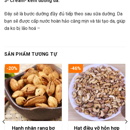
3- Cream- kem dưỡng da:
Đây sẽ là bước dưỡng đầy đủ tiếp theo sau sữa dưỡng. Da
bạn sẽ được cấp nước hoàn hảo căng mịn và tái tạo da, giúp
da ko bị lão hoá –
SẢN PHẨM TƯƠNG TỰ
-20%
-46%
Hạnh nhân rang bơ
Hạt điều vỡ hỗn hợp