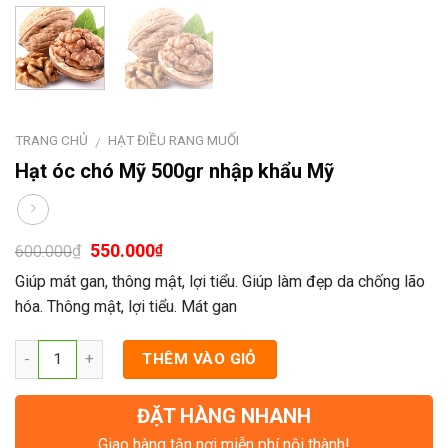
TRANG CHỦ
HẠT ĐIỀU RANG MUỐI
/
Hạt óc chó Mỹ 500gr nhập khẩu Mỹ
550.000
₫
₫
600.000
Giúp mát gan, thông mật, lợi tiểu. Giúp làm đẹp da chống lão
hóa. Thông mật, lợi tiểu. Mát gan
THÊM VÀO GIỎ
ĐẶT HÀNG NHANH
Giao hàng tận nơi miễn phí nội thành!