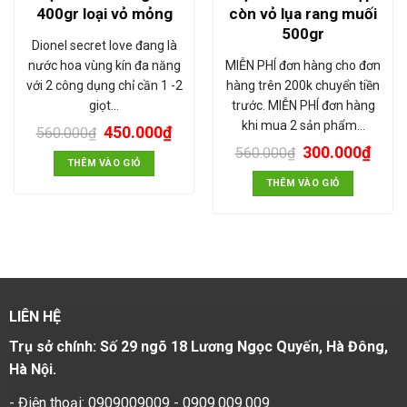
400gr loại vỏ mỏng
còn vỏ lụa rang muối
500gr
Dionel secret love đang là
nước hoa vùng kín đa năng
MIỄN PHÍ đơn hàng cho đơn
với 2 công dụng chỉ cần 1 -2
hàng trên 200k chuyển tiền
giọt…
trước. MIỄN PHÍ đơn hàng
khi mua 2 sản phẩm…
450.000
₫
560.000
₫
300.000
₫
560.000
₫
THÊM VÀO GIỎ
THÊM VÀO GIỎ
LIÊN HỆ
Trụ sở chính: Số 29 ngõ 18 Lương Ngọc Quyến, Hà Đông,
Hà Nội.
- Điện thoại: 0909009009 - 0909.009.009