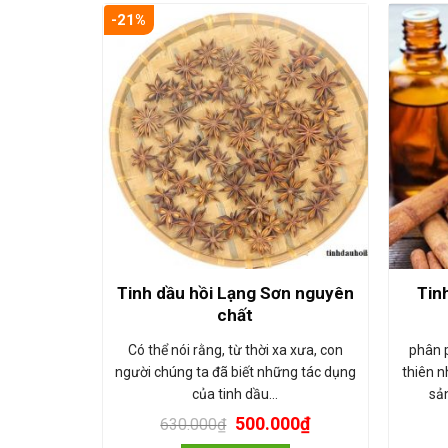
-21%
Tinh dầu hồi Lạng Sơn nguyên
Tin
chất
Có thể nói rằng, từ thời xa xưa, con
phân 
người chúng ta đã biết những tác dụng
thiên 
của tinh dầu…
sả
500.000
₫
630.000
₫