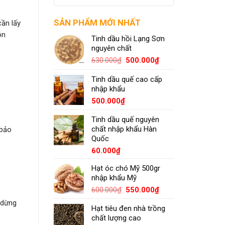
SẢN PHẨM MỚI NHẤT
cần lấy
ôn
Tinh dầu hồi Lạng Sơn
nguyên chất
630.000
₫
500.000
₫
Tinh dầu quế cao cấp
nhập khẩu
500.000
₫
Tinh dầu quế nguyên
chất nhập khẩu Hàn
 bảo
Quốc
60.000
₫
Hạt óc chó Mỹ 500gr
nhập khẩu Mỹ
600.000
₫
550.000
₫
 dừng
Hạt tiêu đen nhà trồng
chất lượng cao