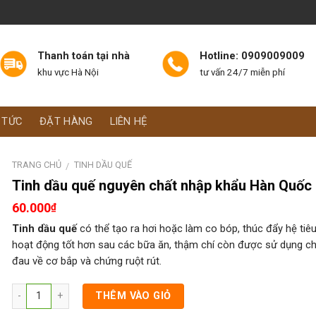
Thanh toán tại nhà
Hotline: 0909009009
khu vực Hà Nội
tư vấn 24/7 miễn phí
 TỨC
ĐẶT HÀNG
LIÊN HỆ
TRANG CHỦ
TINH DẦU QUẾ
/
Tinh dầu quế nguyên chất nhập khẩu Hàn Quốc
60.000
₫
Tinh dầu quế
có thể tạo ra hơi hoặc làm co bóp, thúc đẩy hệ tiê
hoạt động tốt hơn sau các bữa ăn, thậm chí còn được sử dụng c
đau về cơ bắp và chứng ruột rút.
THÊM VÀO GIỎ