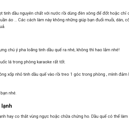
ọt tinh dầu nguyên chất với nước rồi dùng đèn xông để đốt hoặc chỉ 
 quần áo … Các cách làm này không những giúp bạn đuổi muỗi, dán, c
uả.
hưng chú ý pha loãng tinh dầu quế ra nhé, không thì hao lắm nhé!
ốc lá trong phòng karaoke rất tốt.
ông xốp nhỏ tinh dầu quế vào rồi treo 1 góc trong phòng , mình đảm
 bạn nhé.
 lạnh
 lạnh hay co thắt vùng ngực hoặc chữa chứng ho. Dầu quế có thể làm