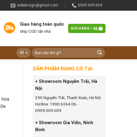
webdesign@gmail.com
0909 009 009
Giao hàng toàn quốc
GIỎ HÀNG /
0
₫
ship COD tận nhà
SẢN PHẨM ĐANG CÓ TẠI
+ Showroom Nguyễn Trãi, Hà
Nội
290 Nguyễn Trãi, Thanh Xuân, Hà Nội
u hóa
Hotline: 1900.6364.06 -
hữa
0909.009.009
+ Showroom Gia Viễn, Ninh
Bình